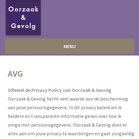
Ga
verder
naar
hoofdinhoud
Oorzaak
Bewustwording,
zingeving
MENU
en
&
duurzame
persoonlijke
Gevolg
ontwikkeling
AVG
Oftewel de Privacy Policy van Oorzaak & Gevolg
Oorzaak & Gevolg hecht veel waarde aan de bescherming
van jouw persoonsgegevens. In dit privacy beleid wil ik
heldere en transparante informatie geven over hoe ik
omga met persoonsgegevens. Oorzaak & Gevolg doet er
alles aan om jouw privacy te waarborgen en gaat zorgvuldig